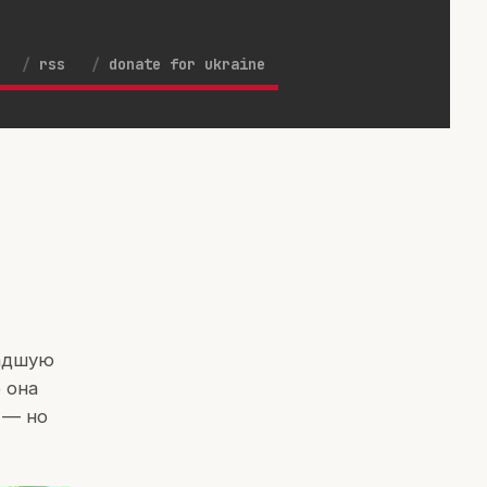
rss
donate for ukraine
ладшую
о она
 — но