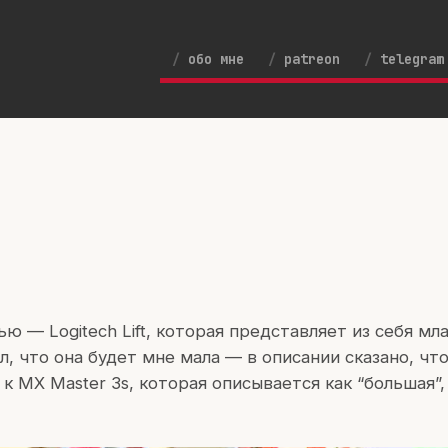
обо мне
patreon
telegram
ю — Logitech Lift, которая представляет из себя м
ал, что она будет мне мала — в описании сказано, чт
 к MX Master 3s, которая описывается как “большая”,