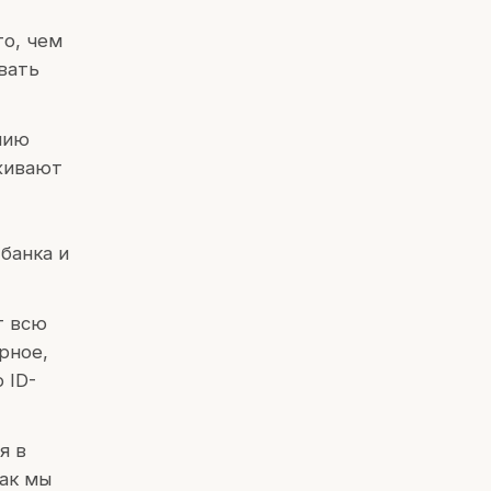
то, чем
вать
нию
живают
банка и
т всю
рное,
 ID-
я в
как мы