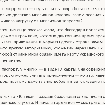
 некорректно — ведь если вы разрабатываете что-
олько десятков миллионов человек, зачем рассчиты
рживала нагрузку от миллионов запросов?
твенные лица рассказывали, что благодаря приложе
т даже те граждане, которые длительное время про
адывать приложение в маркеты других стран? Зачем
-то другую авторизацию, кроме как через BankID?
любой стране мира обязан иметь карту украинского 
, не иначе.
ь паспорт, у многих — в виде ID-карты. Она содержи
торую можно считать приложением — но это, наве
ров, поэтому даже планов добавить авторизацию по
ли, что 710 тысяч граждан безосновательно числятс
 воинского учета. И начали гордиться — смотрите, 