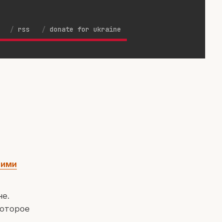
rss
donate for ukraine
оими
не.
которое