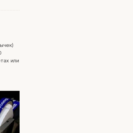
ычек)
0
тах или