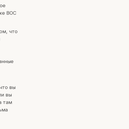
ное
аже ВОС
том, что
л
данные
что вы
ли вы
а там
ьма