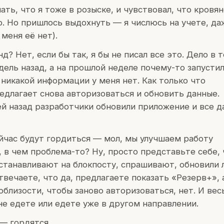
ать, что я тоже в розыске, и чувствовал, что кровя
о. Но пришлось выдохнуть — я числюсь на учете, д
 меня её нет).
д? Нет, если бы так, я бы не писал все это. Дело в 
дель назад, а на прошлой неделе почему-то запусти
 никакой информации у меня нет. Как только что
едлагает снова авторизоваться и обновить данные.
й назад разработчики обновили приложение и все 
йчас будут гордиться — мол, мы улучшаем работу
 в чем проблема-то? Ну, просто представьте себе, 
останавливают на блокпосту, спрашивают, обновили 
твечаете, что да, предлагаете показать «Резерв+», 
облизости, чтобы заново авторизоваться, нет. И вес
не едете или едете уже в другом направлении.
 — гордятся.