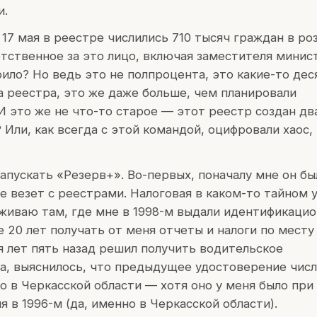
и.
17 мая в реестре числились 710 тысяч граждан в ро
етственное за это лицо, включая заместителя минис
ило? Но ведь это не полпроцента, это какие-то дес
 реестра, это же даже больше, чем планировали
И это же не что-то старое — этот реестр создан дв
 Или, как всегда с этой командой, оцифровали хаос,
запускать «Резерв+». Во-первых, поначалу мне он бы
е везет с реестрами. Налоговая в каком-то тайном 
роживаю там, где мне в 1998-м выдали идентификаци
 20 лет получать от меня отчеты и налоги по месту
я лет пять назад решил получить водительское
а, выяснилось, что предыдущее удостоверение числ
о в Черкасской области — хотя оно у меня было при 
я в 1996-м (да, именно в Черкасской области).