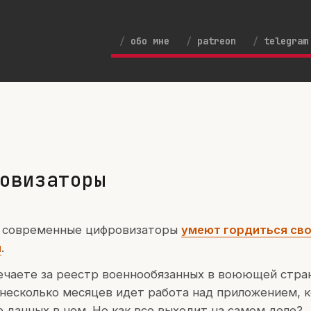
обо мне
patreon
telegram
овизаторы
ти современные цифровизаторы
умеют гордиться св
и
.
вечаете за реестр военнообязанных в воюющей стра
 несколько месяцев идет работа над приложением, 
 данных в нем. Но как все выходит на самом деле?