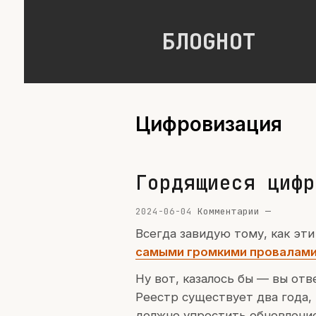
БЛОGНОТ
Цифровизация
Гордящиеся цифр
2024-06-04
Комментарии —
Всегда завидую тому, как э
самыми громкими провалам
Ну вот, казалось бы — вы от
Реестр существует два года,
должно упростить обновление