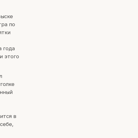
зыске
тра по
ятки
а года
 и этого
л
уголке
онный
ится в
себе,