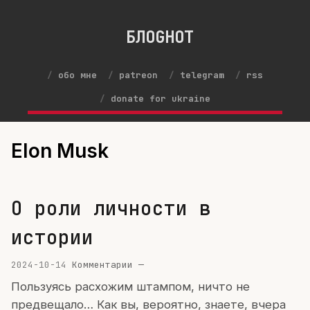
БЛОGНОТ
обо мне
patreon
telegram
rss
donate for ukraine
Elon Musk
О роли личности в
истории
2024-10-14
Комментарии —
Пользуясь расхожим штампом, ничто не
предвещало… Как вы, вероятно, знаете, вчера