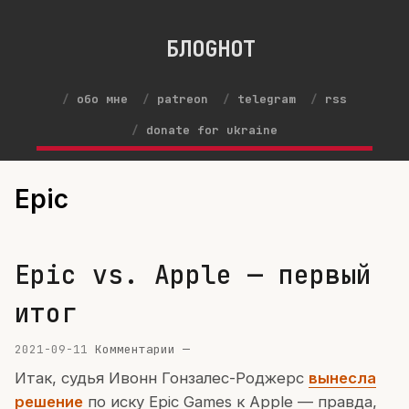
БЛОGНОТ
обо мне
patreon
telegram
rss
donate for ukraine
Epic
Epic vs. Apple — первый
итог
2021-09-11
Комментарии —
Итак, судья Ивонн Гонзалес-Роджерс
вынесла
решение
по иску Epic Games к Apple — правда,