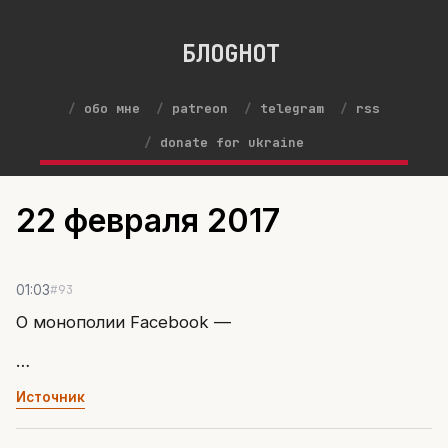
БЛОGНОТ
обо мне
patreon
telegram
rss
donate for ukraine
22 февраля 2017
#93
01:03
О монополии Facebook —
…
Источник