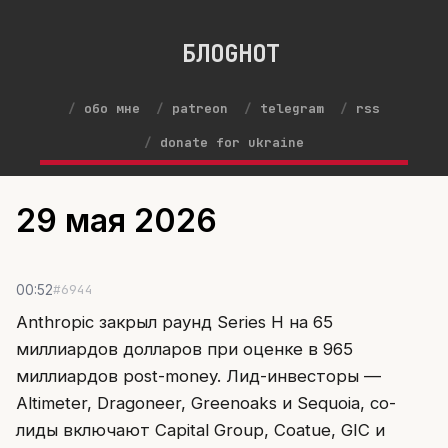
БЛОGНОТ
обо мне
patreon
telegram
rss
donate for ukraine
29 мая 2026
#6944
00:52
Anthropic закрыл раунд Series H на 65
миллиардов долларов при оценке в 965
миллиардов post-money. Лид-инвесторы —
Altimeter, Dragoneer, Greenoaks и Sequoia, со-
лиды включают Capital Group, Coatue, GIC и