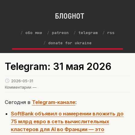
БЛОGНОТ
обо мне
patreon
telegram
rss
donate for ukraine
Telegram: 31 мая 2026
2026-05-31
Комментарии —
Сегодня в
Telegram-канале
:
SoftBank объявил о намерении вложить до
75 млрд евро в сеть вычислительных
кластеров для AI во Франции — это