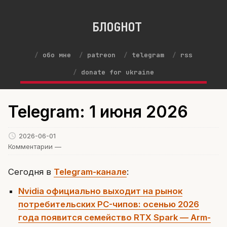
БЛОGНОТ
обо мне
patreon
telegram
rss
donate for ukraine
Telegram: 1 июня 2026
2026-06-01
Комментарии —
Сегодня в
Telegram-канале
:
Nvidia официально выходит на рынок
потребительских PC-чипов: осенью 2026
года появится семейство RTX Spark — Arm-