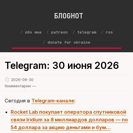
БЛОGНОТ
обо мне
patreon
telegram
rss
donate for ukraine
Telegram: 30 июня 2026
2026-06-30
Комментарии —
Сегодня в
Telegram-канале
:
Rocket Lab покупает оператора спутниковой
связи Iridium за 8 миллиардов долларов — по
54 доллара за акцию деньгами и бум…