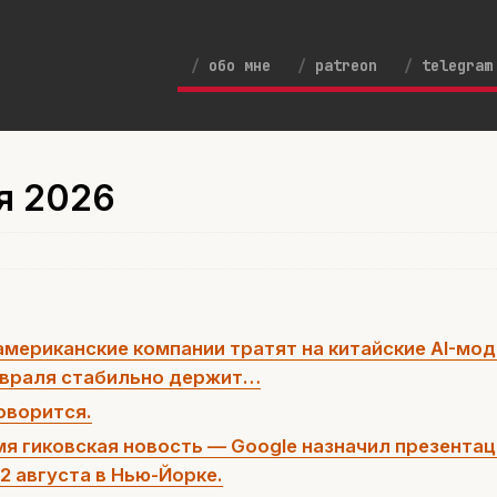
обо мне
patreon
telegram
ля 2026
американские компании тратят на китайские AI-мо
февраля стабильно держит…
говорится.
мя гиковская новость — Google назначил презента
12 августа в Нью-Йорке.