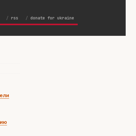
rss
donate for ukraine
дели
цию