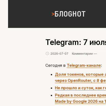
БЛОGНОТ
Telegram: 7 ию
2026-07-07
Комментарии —
Сегодня в
Telegram-канале
:
Доля токенов, которые 
через OpenRouter, с 8 
Не прошло и суток, как 
Редкая в последнее вре
Made by Google 2026 на 