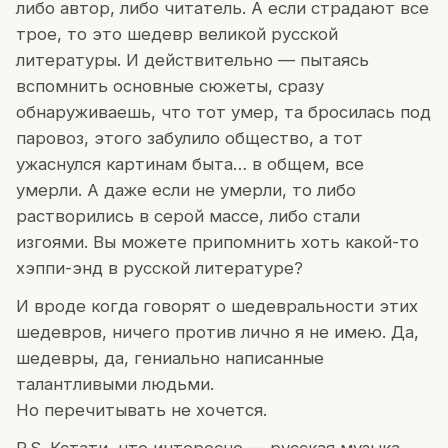
либо автор, либо читатель. А если страдают все
трое, то это шедевр великой русской
литературы. И действительно — пытаясь
вспомнить основные сюжеты, сразу
обнаруживаешь, что тот умер, та бросилась под
паровоз, этого забулило общество, а тот
ужаснулся картинам быта… в общем, все
умерли. А даже если не умерли, то либо
растворились в серой массе, либо стали
изгоями. Вы можете припомнить хоть какой-то
хэппи-энд в русской литературе?
И вроде когда говорят о шедевральности этих
шедевров, ничего против лично я не имею. Да,
шедевры, да, гениально написанные
талантливыми людьми.
Но перечитывать не хочется.
P.S. Кстати, что интересно — русская музыка