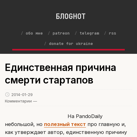
БЛОGНОТ
обо мне
patreon
telegram
rss
donate for ukraine
Единственная причина
смерти стартапов
2014-01-29
Комментарии —
На PandoDaily
небольшой, но
полезный текст
про главную и,
как утверждает автор, единственную причину