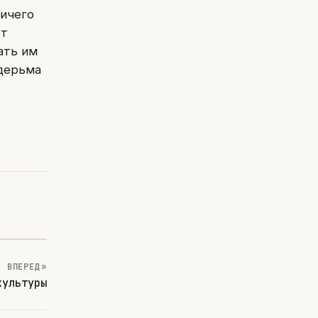
ничего
ют
ать им
 дерьма
ВПЕРЕД »
культуры