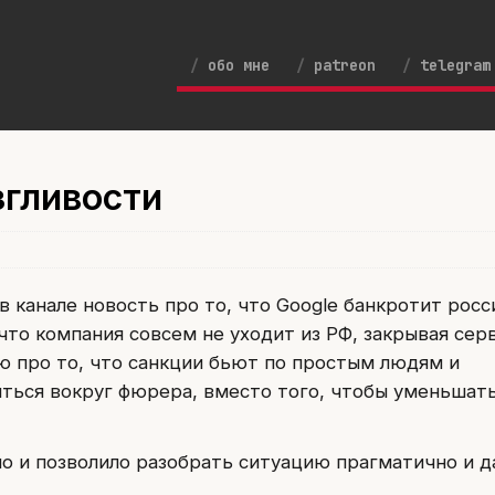
обо мне
patreon
telegram
згливости
в канале новость про то, что Google банкротит рос
 что компания совсем не уходит из РФ, закрывая се
ю про то, что санкции бьют по простым людям и
иться вокруг фюрера, вместо того, чтобы уменьшат
о и позволило разобрать ситуацию прагматично и 