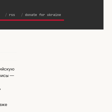
rss
donate for ukraine
сийскую
рвисы —
ь
даже