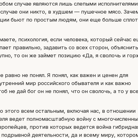
любом случае являются лишь слепыми исполнителями
 случае они никто, в худшем — пушечное мясо. Заче
нкции бьют по простым людям, они еще больше сплот
маете, психология, если человека, который сейчас 
пает правильно, задавить со всех сторон, объяснить
упно, то он же займет позицию «Да, я сволочь и гор
е равно не понял. Я понял, как важен и ценен для
утренний мир российского обывателя и как важно
об не дай бог он не понял, что он сволочь, а то у вс
до этого всем остальным, включая нас, в отношении
теля ведет полномасштабную войну с многочисленн
ропейцев, против которых ведется война гибридная
 подрывной деятельности, да и всему миру, которо