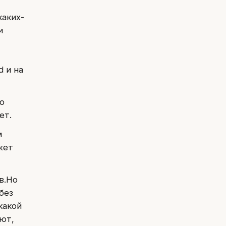
каких-
и
 и на
о
ет.
м
жет
в.Но
без
какой
ают,