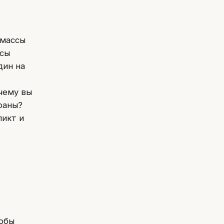
 массы
осы
дин на
чему вы
раны?
ликт и
тобы