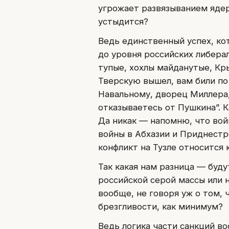
угрожает развязыванием ядер
устыдится?
Ведь единственный успех, к
до уровня российских либерал
тупые, хохлы майданутые, Кр
Тверскую вышел, вам били по
Навальному, дворец Миллера,
отказываетесь от Пушкина”. К
Да никак — напомню, что войн
войны в Абхазии и Приднестр
конфликт на Тузле относится 
Так какая нам разница — буд
российской серой массы или 
вообще, не говоря уж о том,
брезгливости, как минимум?
Ведь логика части санкций в