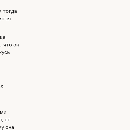
м тогда
ятся
еще
, что он
жусь
ех
ыми
, от
му она