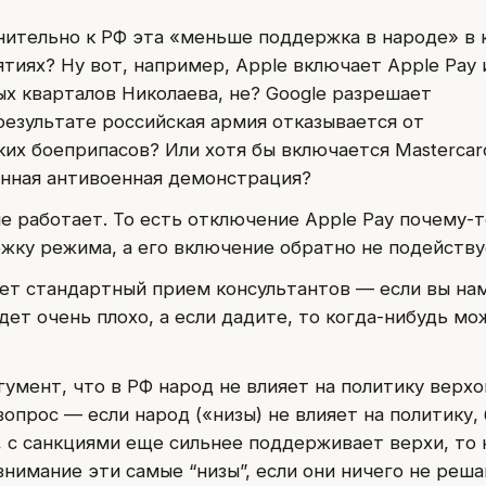
нительно к РФ эта «меньше поддержка в народе» в 
тиях? Ну вот, например, Apple включает Apple Pay 
 кварталов Николаева, не? Google разрешает
результате российская армия отказывается от
их боеприпасов? Или хотя бы включается Mastercard
нная антивоенная демонстрация?
не работает. То есть отключение Apple Pay почему-т
ку режима, а его включение обратно не подейству
ет стандартный прием консультантов — если вы на
удет очень плохо, а если дадите, то когда-нибудь мо
умент, что в РФ народ не влияет на политику верхо
опрос — если народ («низы) не влияет на политику, 
 с санкциями еще сильнее поддерживает верхи, то 
нимание эти самые “низы”, если они ничего не реш